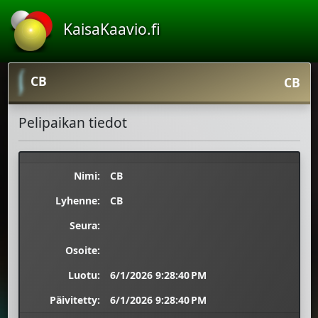
KaisaKaavio.fi
CB
CB
Pelipaikan tiedot
Nimi:
CB
Lyhenne:
CB
Seura:
Osoite:
Luotu:
6/1/2026 9:28:40 PM
Päivitetty:
6/1/2026 9:28:40 PM