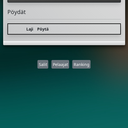
Pöydät
Laji
Pöytä
Salit
Pelaajat
Ranking