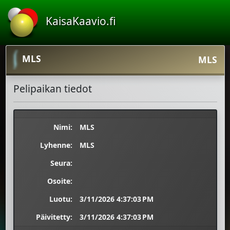
KaisaKaavio.fi
MLS
MLS
Pelipaikan tiedot
Nimi:
MLS
Lyhenne:
MLS
Seura:
Osoite:
Luotu:
3/11/2026 4:37:03 PM
Päivitetty:
3/11/2026 4:37:03 PM