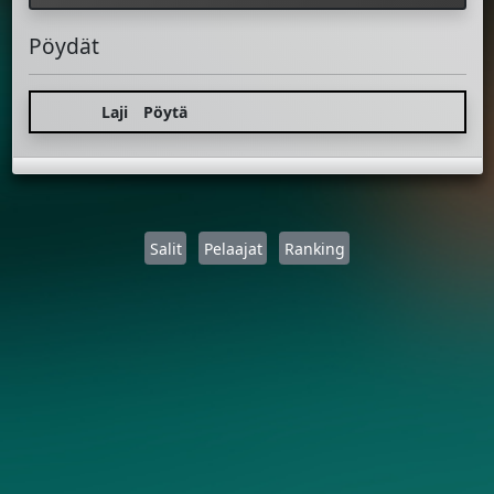
Pöydät
Laji
Pöytä
Salit
Pelaajat
Ranking