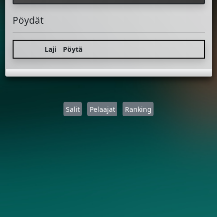
Pöydät
Laji
Pöytä
Salit
Pelaajat
Ranking