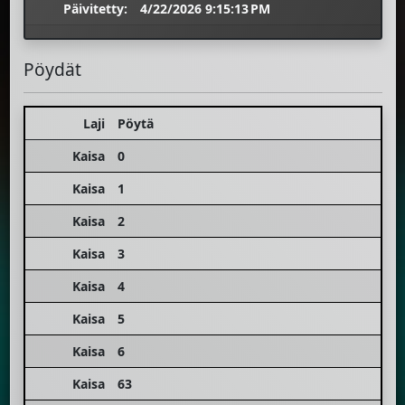
Päivitetty:
4/22/2026 9:15:13 PM
Pöydät
Laji
Pöytä
Kaisa
0
Kaisa
1
Kaisa
2
Kaisa
3
Kaisa
4
Kaisa
5
Kaisa
6
Kaisa
63