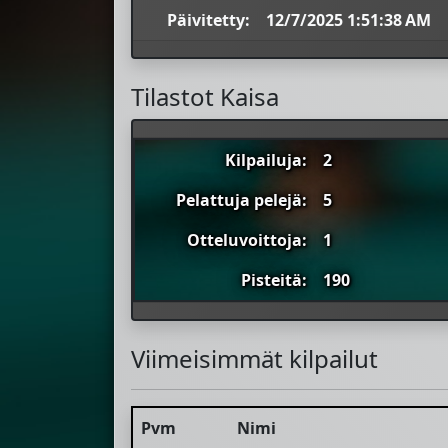
Päivitetty:
12/7/2025 1:51:38 AM
Tilastot Kaisa
Kilpailuja:
2
Pelattuja pelejä:
5
Otteluvoittoja:
1
Pisteitä:
190
Viimeisimmät kilpailut
Pvm
Nimi