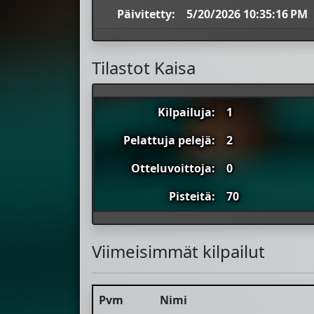
Päivitetty:
5/20/2026 10:35:16 PM
Tilastot Kaisa
Kilpailuja:
1
Pelattuja pelejä:
2
Otteluvoittoja:
0
Pisteitä:
70
Viimeisimmät kilpailut
Pvm
Nimi