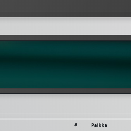
#
Paikka