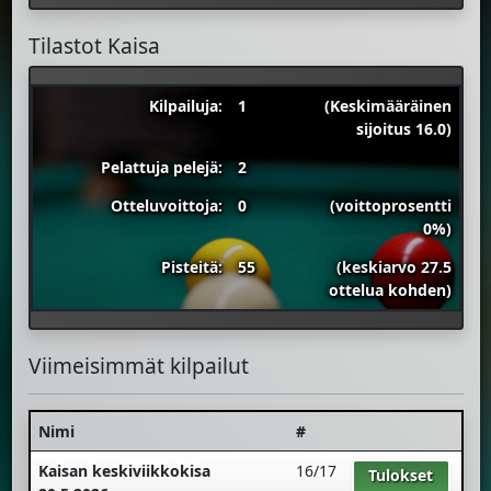
Tilastot Kaisa
Kilpailuja:
1
(Keskimääräinen
sijoitus 16.0)
Pelattuja pelejä:
2
Otteluvoittoja:
0
(voittoprosentti
0%)
Pisteitä:
55
(keskiarvo 27.5
ottelua kohden)
Viimeisimmät kilpailut
Nimi
#
Kaisan keskiviikkokisa
16/17
Tulokset