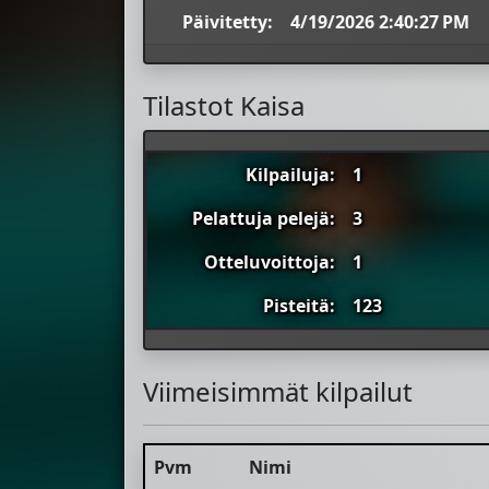
Päivitetty:
4/19/2026 2:40:27 PM
Tilastot Kaisa
Kilpailuja:
1
Pelattuja pelejä:
3
Otteluvoittoja:
1
Pisteitä:
123
Viimeisimmät kilpailut
Pvm
Nimi