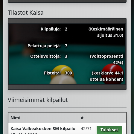
Tilastot Kaisa
Kilpailuja:
2
(Keskimääräinen
sijoitus 31.0)
Pelattuja pelejä:
7
Otteluvoittoja:
3
(voittoprosentti
42%)
Pisteitä:
309
(keskiarvo 44.1
ottelua kohden)
Viimeisimmät kilpailut
Nimi
#
Kaisa Valkeakosken SM kilpailu
42/71
Tulokset