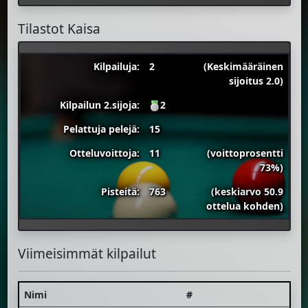
Tilastot Kaisa
Kilpailuja:
2
(Keskimääräinen
sijoitus 2.0)
Kilpailun 2.sijoja:
2
Pelattuja pelejä:
15
Otteluvoittoja:
11
(voittoprosentti
73%)
Pisteitä:
763
(keskiarvo 50.9
ottelua kohden)
Viimeisimmät kilpailut
Nimi
#