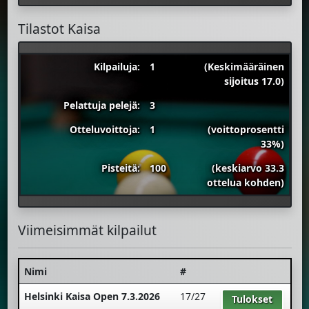
Tilastot Kaisa
Kilpailuja:
1
(Keskimääräinen
sijoitus 17.0)
Pelattuja pelejä:
3
Otteluvoittoja:
1
(voittoprosentti
33%)
Pisteitä:
100
(keskiarvo 33.3
ottelua kohden)
Viimeisimmät kilpailut
Nimi
#
Helsinki Kaisa Open 7.3.2026
17/27
Tulokset