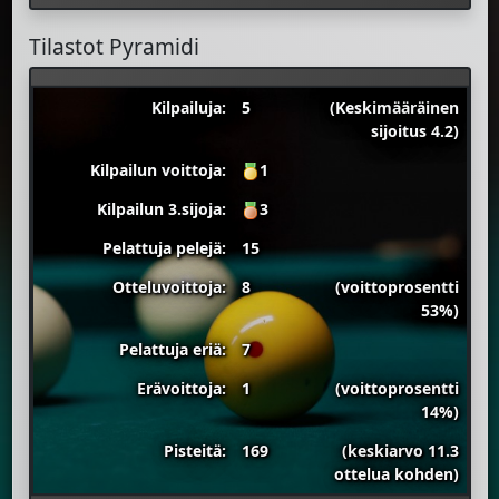
Tilastot Pyramidi
Kilpailuja:
5
(Keskimääräinen
sijoitus 4.2)
Kilpailun voittoja:
1
Kilpailun 3.sijoja:
3
Pelattuja pelejä:
15
Otteluvoittoja:
8
(voittoprosentti
53%)
Pelattuja eriä:
7
Erävoittoja:
1
(voittoprosentti
14%)
Pisteitä:
169
(keskiarvo 11.3
ottelua kohden)