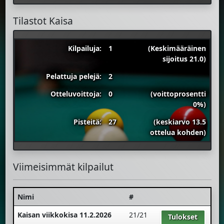
Tilastot Kaisa
Kilpailuja:
1
(Keskimääräinen
sijoitus 21.0)
Pelattuja pelejä:
2
Otteluvoittoja:
0
(voittoprosentti
0%)
Pisteitä:
27
(keskiarvo 13.5
ottelua kohden)
Viimeisimmät kilpailut
Nimi
#
Kaisan viikkokisa 11.2.2026
21/21
Tulokset