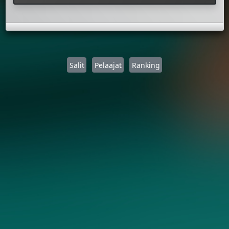
Salit
Pelaajat
Ranking