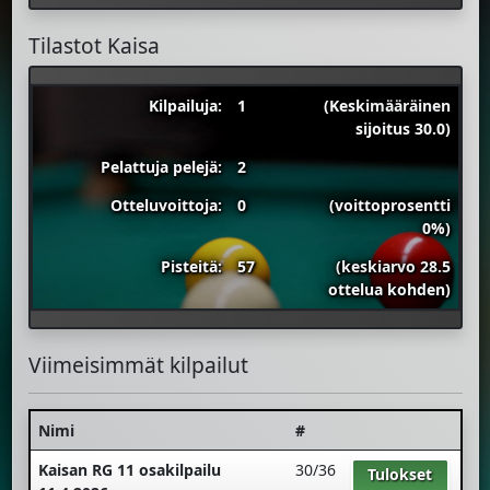
Tilastot Kaisa
Kilpailuja:
1
(Keskimääräinen
sijoitus 30.0)
Pelattuja pelejä:
2
Otteluvoittoja:
0
(voittoprosentti
0%)
Pisteitä:
57
(keskiarvo 28.5
ottelua kohden)
Viimeisimmät kilpailut
Nimi
#
Kaisan RG 11 osakilpailu
30/36
Tulokset