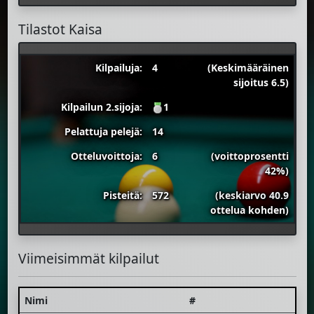
Tilastot Kaisa
Kilpailuja:
4
(Keskimääräinen
sijoitus 6.5)
Kilpailun 2.sijoja:
1
Pelattuja pelejä:
14
Otteluvoittoja:
6
(voittoprosentti
42%)
Pisteitä:
572
(keskiarvo 40.9
ottelua kohden)
Viimeisimmät kilpailut
Nimi
#