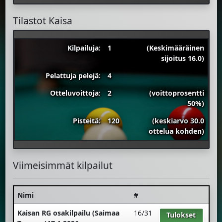
Tilastot Kaisa
Kilpailuja:
1
(Keskimääräinen
sijoitus 16.0)
Pelattuja pelejä:
4
Otteluvoittoja:
2
(voittoprosentti
50%)
Pisteitä:
120
(keskiarvo 30.0
ottelua kohden)
Viimeisimmät kilpailut
Nimi
#
Kaisan RG osakilpailu (Saimaa
16/31
Tulokset