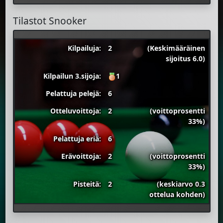
Tilastot Snooker
Kilpailuja:
2
(Keskimääräinen
sijoitus 6.0)
Kilpailun 3.sijoja:
1
Pelattuja pelejä:
6
Otteluvoittoja:
2
(voittoprosentti
33%)
Pelattuja eriä:
6
Erävoittoja:
2
(voittoprosentti
33%)
Pisteitä:
2
(keskiarvo 0.3
ottelua kohden)