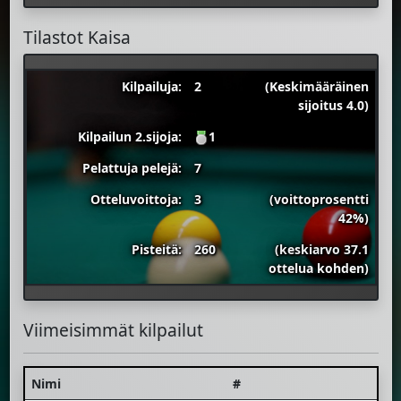
Tilastot Kaisa
Kilpailuja:
2
(Keskimääräinen
sijoitus 4.0)
Kilpailun 2.sijoja:
1
Pelattuja pelejä:
7
Otteluvoittoja:
3
(voittoprosentti
42%)
Pisteitä:
260
(keskiarvo 37.1
ottelua kohden)
Viimeisimmät kilpailut
Nimi
#