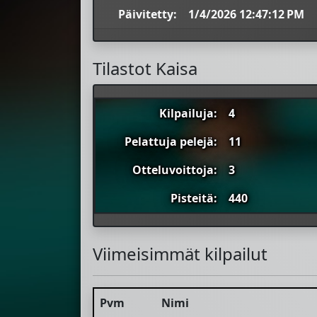
Päivitetty:
1/4/2026 12:47:12 PM
Tilastot Kaisa
Kilpailuja:
4
Pelattuja pelejä:
11
Otteluvoittoja:
3
Pisteitä:
440
Viimeisimmät kilpailut
Pvm
Nimi