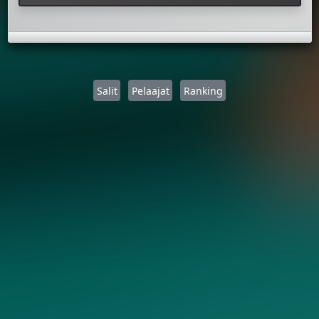
Salit
Pelaajat
Ranking