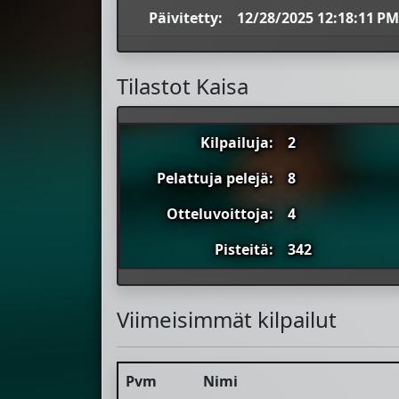
Päivitetty:
12/28/2025 12:18:11 PM
Tilastot Kaisa
Kilpailuja:
2
Pelattuja pelejä:
8
Otteluvoittoja:
4
Pisteitä:
342
Viimeisimmät kilpailut
Pvm
Nimi