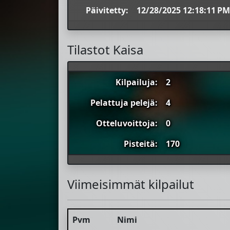
Päivitetty:
12/28/2025 12:18:11 PM
Tilastot Kaisa
Kilpailuja:
2
Pelattuja pelejä:
4
Otteluvoittoja:
0
Pisteitä:
170
Viimeisimmät kilpailut
Pvm
Nimi