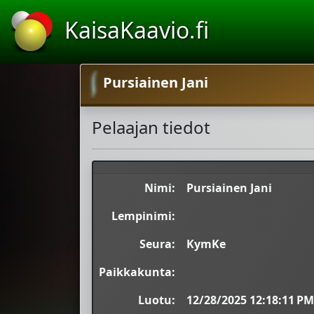
KaisaKaavio.fi
Pursiainen Jani
Pelaajan tiedot
Nimi:
Pursiainen Jani
Lempinimi:
Seura:
KymKe
Paikkakunta:
Luotu:
12/28/2025 12:18:11 PM