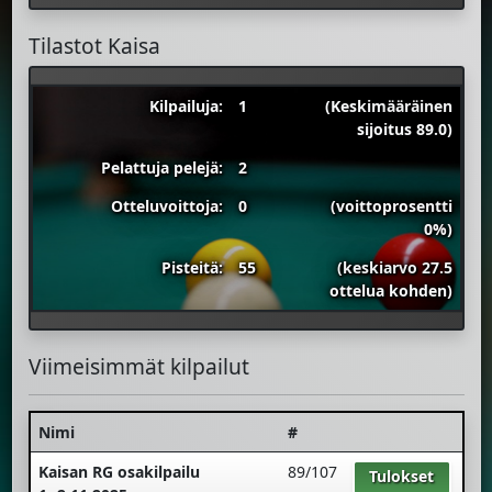
Tilastot Kaisa
Kilpailuja:
1
(Keskimääräinen
sijoitus 89.0)
Pelattuja pelejä:
2
Otteluvoittoja:
0
(voittoprosentti
0%)
Pisteitä:
55
(keskiarvo 27.5
ottelua kohden)
Viimeisimmät kilpailut
Nimi
#
Kaisan RG osakilpailu
89/107
Tulokset