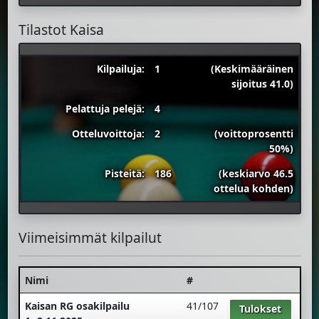
Tilastot Kaisa
Kilpailuja:
1
(Keskimääräinen
sijoitus 41.0)
Pelattuja pelejä:
4
Otteluvoittoja:
2
(voittoprosentti
50%)
Pisteitä:
186
(keskiarvo 46.5
ottelua kohden)
Viimeisimmät kilpailut
Nimi
#
Kaisan RG osakilpailu
41/107
Tulokset