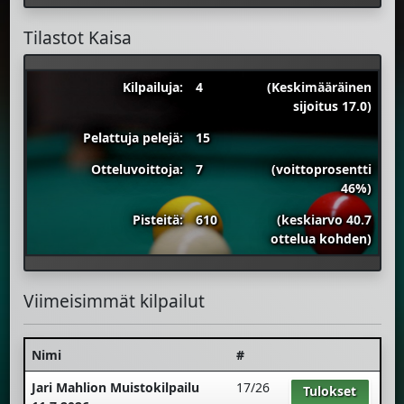
Tilastot Kaisa
Kilpailuja:
4
(Keskimääräinen
sijoitus 17.0)
Pelattuja pelejä:
15
Otteluvoittoja:
7
(voittoprosentti
46%)
Pisteitä:
610
(keskiarvo 40.7
ottelua kohden)
Viimeisimmät kilpailut
Nimi
#
Jari Mahlion Muistokilpailu
17/26
Tulokset