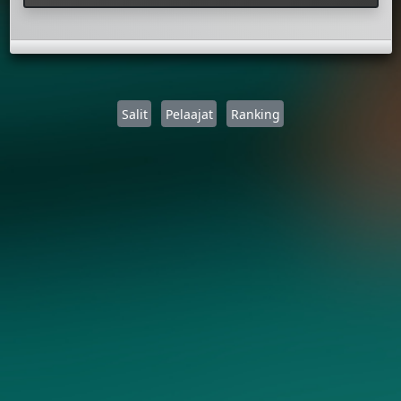
Salit
Pelaajat
Ranking