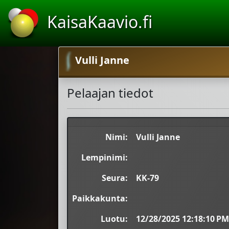
KaisaKaavio.fi
Vulli Janne
Pelaajan tiedot
Nimi:
Vulli Janne
Lempinimi:
Seura:
KK-79
Paikkakunta:
Luotu:
12/28/2025 12:18:10 PM