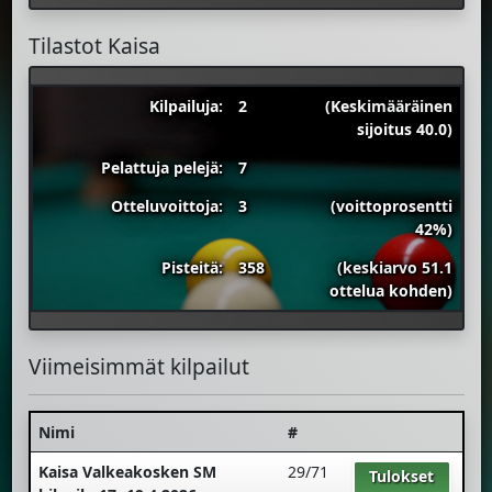
Tilastot Kaisa
Kilpailuja:
2
(Keskimääräinen
sijoitus 40.0)
Pelattuja pelejä:
7
Otteluvoittoja:
3
(voittoprosentti
42%)
Pisteitä:
358
(keskiarvo 51.1
ottelua kohden)
Viimeisimmät kilpailut
Nimi
#
Kaisa Valkeakosken SM
29/71
Tulokset