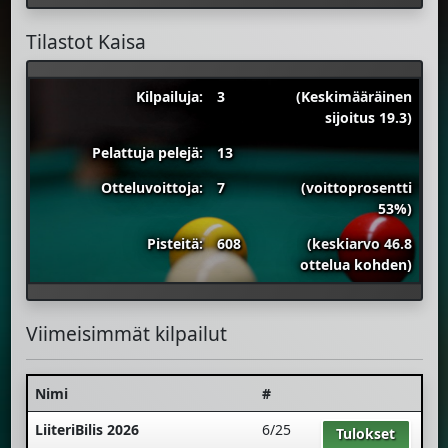
Tilastot Kaisa
Kilpailuja:
3
(Keskimääräinen
sijoitus 19.3)
Pelattuja pelejä:
13
Otteluvoittoja:
7
(voittoprosentti
53%)
Pisteitä:
608
(keskiarvo 46.8
ottelua kohden)
Viimeisimmät kilpailut
Nimi
#
LiiteriBilis 2026
6/25
Tulokset