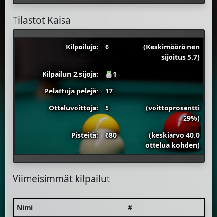
Tilastot Kaisa
Kilpailuja:
6
(Keskimääräinen
sijoitus 5.7)
Kilpailun 2.sijoja:
1
Pelattuja pelejä:
17
Otteluvoittoja:
5
(voittoprosentti
29%)
Pisteitä:
680
(keskiarvo 40.0
ottelua kohden)
Viimeisimmät kilpailut
Nimi
#