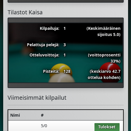
Tilastot Kaisa
Kilpailuja:
1
(Keskimääräinen
sijoitus 5.0)
Pelattuja pelejä:
3
Otteluvoittoja:
1
(voittoprosentti
33%)
Pisteitä:
128
(keskiarvo 42.7
ottelua kohden)
Viimeisimmät kilpailut
Nimi
#
5/0
Tulokset