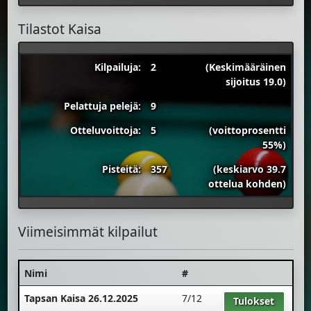
Tilastot Kaisa
Kilpailuja:
2
(Keskimääräinen
sijoitus 19.0)
Pelattuja pelejä:
9
Otteluvoittoja:
5
(voittoprosentti
55%)
Pisteitä:
357
(keskiarvo 39.7
ottelua kohden)
Viimeisimmät kilpailut
Nimi
#
Tapsan Kaisa 26.12.2025
7/12
Tulokset