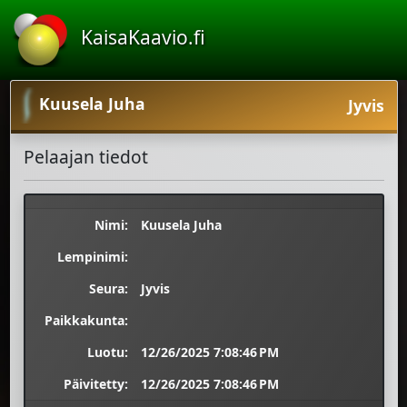
KaisaKaavio.fi
Kuusela Juha
Jyvis
Pelaajan tiedot
Nimi:
Kuusela Juha
Lempinimi:
Seura:
Jyvis
Paikkakunta:
Luotu:
12/26/2025 7:08:46 PM
Päivitetty:
12/26/2025 7:08:46 PM