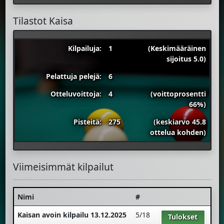
Tilastot Kaisa
Kilpailuja:
1
(Keskimääräinen
sijoitus 5.0)
Pelattuja pelejä:
6
Otteluvoittoja:
4
(voittoprosentti
66%)
Pisteitä:
275
(keskiarvo 45.8
ottelua kohden)
Viimeisimmät kilpailut
Nimi
#
Kaisan avoin kilpailu 13.12.2025
5/18
Tulokset