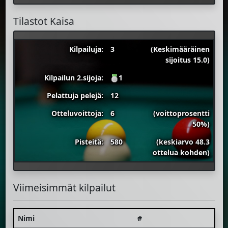
Tilastot Kaisa
Kilpailuja:
3
(Keskimääräinen
sijoitus 15.0)
Kilpailun 2.sijoja:
1
Pelattuja pelejä:
12
Otteluvoittoja:
6
(voittoprosentti
50%)
Pisteitä:
580
(keskiarvo 48.3
ottelua kohden)
Viimeisimmät kilpailut
Nimi
#