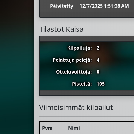
Päivitetty:
12/7/2025 1:51:38 AM
Tilastot Kaisa
Kilpailuja:
2
Pelattuja pelejä:
4
Otteluvoittoja:
0
Pisteitä:
105
Viimeisimmät kilpailut
Pvm
Nimi