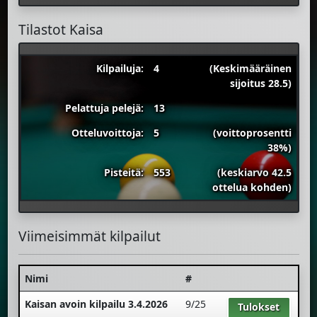
Tilastot Kaisa
Kilpailuja:
4
(Keskimääräinen
sijoitus 28.5)
Pelattuja pelejä:
13
Otteluvoittoja:
5
(voittoprosentti
38%)
Pisteitä:
553
(keskiarvo 42.5
ottelua kohden)
Viimeisimmät kilpailut
Nimi
#
Kaisan avoin kilpailu 3.4.2026
9/25
Tulokset