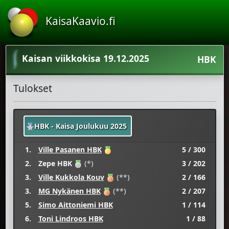
KaisaKaavio.fi
Kaisan viikkokisa 19.12.2025
HBK
Tulokset
HBK - Kaisa Joulukuu 2025
1.
Ville Pasanen HBK
5 / 300
2.
Zepe HBK
(*)
3 / 202
3.
Ville Kukkola Kouv
(**)
2 / 166
3.
MG Nykänen HBK
(**)
2 / 207
5.
Simo Aittoniemi HBK
1 / 114
6.
Toni Lindroos HBK
1 / 88