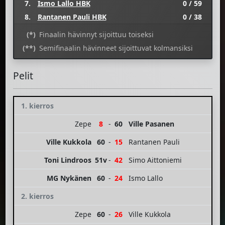
7.
Ismo Lallo HBK
0 / 59
8.
Rantanen Pauli HBK
0 / 38
(*)
Finaalin hävinnyt sijoittuu toiseksi
(**)
Semifinaalin hävinneet sijoittuvat kolmansiksi
Pelit
1. kierros
Zepe
8
-
60
Ville Pasanen
Ville Kukkola
60
-
15
Rantanen Pauli
Toni Lindroos
51v
-
42
Simo Aittoniemi
MG Nykänen
60
-
24
Ismo Lallo
2. kierros
Zepe
60
-
26
Ville Kukkola