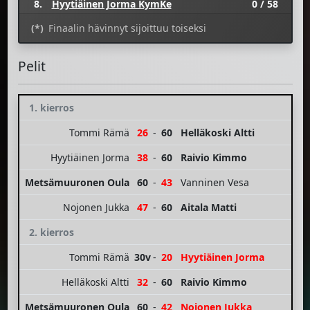
8.
Hyytiäinen Jorma KymKe
0 / 58
(*)
Finaalin hävinnyt sijoittuu toiseksi
Pelit
1. kierros
Tommi Rämä
26
-
60
Helläkoski Altti
Hyytiäinen Jorma
38
-
60
Raivio Kimmo
Metsämuuronen Oula
60
-
43
Vanninen Vesa
Nojonen Jukka
47
-
60
Aitala Matti
2. kierros
Tommi Rämä
30v
-
20
Hyytiäinen Jorma
Helläkoski Altti
32
-
60
Raivio Kimmo
Metsämuuronen Oula
60
-
42
Nojonen Jukka