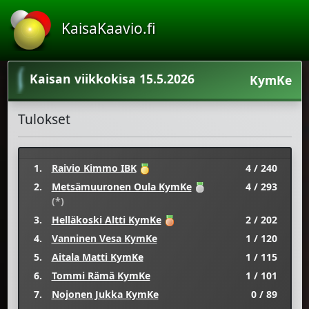
KaisaKaavio.fi
Kaisan viikkokisa 15.5.2026
KymKe
Tulokset
1.
Raivio Kimmo IBK
4 / 240
2.
Metsämuuronen Oula KymKe
4 / 293
(*)
3.
Helläkoski Altti KymKe
2 / 202
4.
Vanninen Vesa KymKe
1 / 120
5.
Aitala Matti KymKe
1 / 115
6.
Tommi Rämä KymKe
1 / 101
7.
Nojonen Jukka KymKe
0 / 89