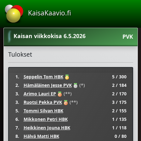
KaisaKaavio.fi
Kaisan viikkokisa 6.5.2026
PVK
Tulokset
1.
Seppelin Tom HBK
5 / 300
2.
Hämäläinen Jesse PVK
(*)
2 / 184
3.
Arimo Lauri EP
(**)
2 / 170
3.
Ruotsi Pekka PVK
(**)
3 / 175
5.
Tommi Silvan HBK
2 / 155
6.
Mikkonen Petri HBK
1 / 135
7.
Heikkinen Jouna HBK
1 / 118
8.
Hälvä Matti HBK
0 / 80