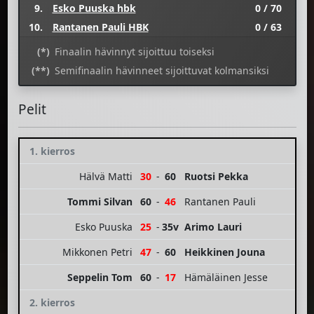
9.
Esko Puuska hbk
0 / 70
10.
Rantanen Pauli HBK
0 / 63
(*)
Finaalin hävinnyt sijoittuu toiseksi
(**)
Semifinaalin hävinneet sijoittuvat kolmansiksi
Pelit
1. kierros
Hälvä Matti
30
-
60
Ruotsi Pekka
Tommi Silvan
60
-
46
Rantanen Pauli
Esko Puuska
25
-
35v
Arimo Lauri
Mikkonen Petri
47
-
60
Heikkinen Jouna
Seppelin Tom
60
-
17
Hämäläinen Jesse
2. kierros