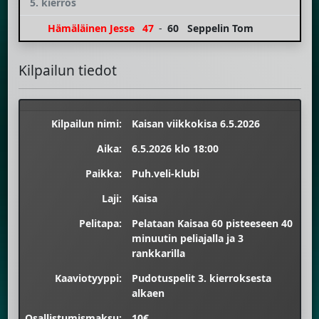
5. kierros
Hämäläinen Jesse
47
-
60
Seppelin Tom
Kilpailun tiedot
Kilpailun nimi:
Kaisan viikkokisa 6.5.2026
Aika:
6.5.2026 klo 18:00
Paikka:
Puh.veli-klubi
Laji:
Kaisa
Pelitapa:
Pelataan Kaisaa 60 pisteeseen 40
minuutin peliajalla ja 3
rankkarilla
Kaaviotyyppi:
Pudotuspelit 3. kierroksesta
alkaen
Osallistumismaksu:
10€