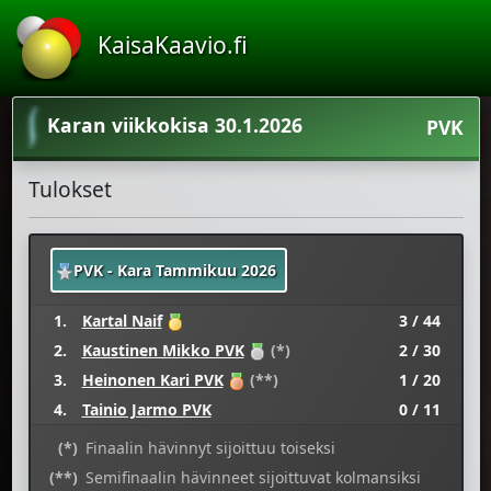
KaisaKaavio.fi
Karan viikkokisa 30.1.2026
PVK
Tulokset
PVK - Kara Tammikuu 2026
1.
Kartal Naif
3 / 44
2.
Kaustinen Mikko PVK
(*)
2 / 30
3.
Heinonen Kari PVK
(**)
1 / 20
4.
Tainio Jarmo PVK
0 / 11
(*)
Finaalin hävinnyt sijoittuu toiseksi
(**)
Semifinaalin hävinneet sijoittuvat kolmansiksi