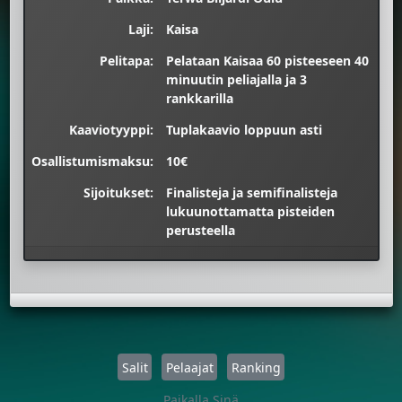
Laji:
Kaisa
Pelitapa:
Pelataan Kaisaa 60 pisteeseen 40
minuutin peliajalla ja 3
rankkarilla
Kaaviotyyppi:
Tuplakaavio loppuun asti
Osallistumismaksu:
10€
Sijoitukset:
Finalisteja ja semifinalisteja
lukuunottamatta pisteiden
perusteella
Salit
Pelaajat
Ranking
Paikalla Sinä